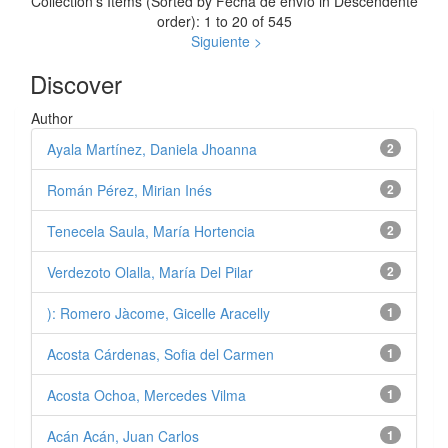
Collection's Items (Sorted by Fecha de envío in Descendente
order): 1 to 20 of 545
Siguiente >
Discover
Author
Ayala Martínez, Daniela Jhoanna
2
Román Pérez, Mirian Inés
2
Tenecela Saula, María Hortencia
2
Verdezoto Olalla, María Del Pilar
2
): Romero Jàcome, Gicelle Aracelly
1
Acosta Cárdenas, Sofia del Carmen
1
Acosta Ochoa, Mercedes Vilma
1
Acán Acán, Juan Carlos
1