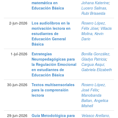
matemática en
Johana Katerine
;
Educación Básica
Lucero Salinas,
Rubi Brisseida
2-jun-2026
Los audiolibros en la
Rosero López,
motivación lectora en
Félix Jóse
;
Villacis
estudiantes de
Molina, Kevin
Educación General
Dario
Básica
1-jul-2026
Estrategias
Bonilla González,
Neuropedagógicas para
Gladys Patricia
;
la Regulación Emocional
Cargua Asqui,
en estudiantes de
Gabriela Elizabeth
Educación Básica
30-jun-2026
Textos multisensoriales
Rosero López,
para la comprensión
José Félix
;
lectora
Manobanda
Baltan, Angelica
Mishell
29-jun-2026
Guía Metodológica para
Velasco Arellano,