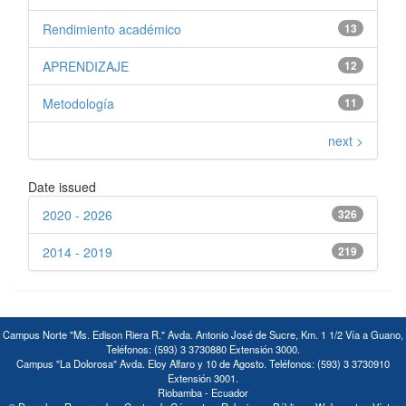
Rendimiento académico
13
APRENDIZAJE
12
Metodología
11
next >
Date issued
2020 - 2026
326
2014 - 2019
219
Campus Norte "Ms. Edison Riera R." Avda. Antonio José de Sucre, Km. 1 1/2 Vía a Guano,
Teléfonos: (593) 3 3730880 Extensión 3000.
Campus "La Dolorosa" Avda. Eloy Alfaro y 10 de Agosto. Teléfonos: (593) 3 3730910
Extensión 3001.
Riobamba - Ecuador