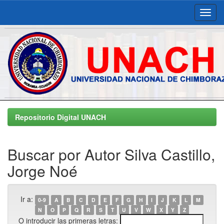
Skip
navigation
Repositorio Digital UNACH
Buscar por Autor Silva Castillo,
Jorge Noé
Ir a:
0-9
A
B
C
D
E
F
G
H
I
J
K
L
M
N
O
P
Q
R
S
T
U
V
W
X
Y
Z
O introducir las primeras letras: