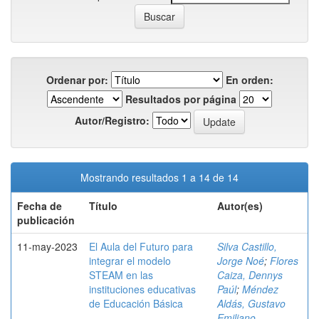
Ordenar por:
En orden:
Resultados por página
Autor/Registro:
Mostrando resultados 1 a 14 de 14
Fecha de
Título
Autor(es)
publicación
11-may-2023
El Aula del Futuro para
Silva Castillo,
integrar el modelo
Jorge Noé
;
Flores
STEAM en las
Caiza, Dennys
instituciones educativas
Paúl
;
Méndez
de Educación Básica
Aldás, Gustavo
Emiliano