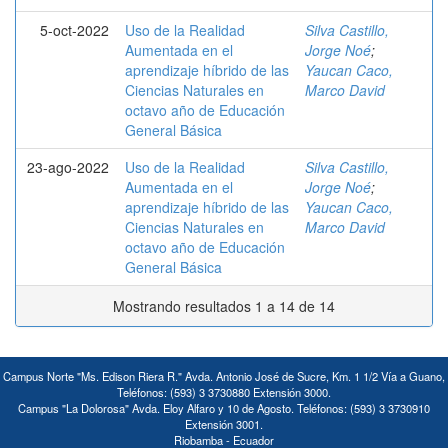
5-oct-2022
Uso de la Realidad
Silva Castillo,
Aumentada en el
Jorge Noé
;
aprendizaje híbrido de las
Yaucan Caco,
Ciencias Naturales en
Marco David
octavo año de Educación
General Básica
23-ago-2022
Uso de la Realidad
Silva Castillo,
Aumentada en el
Jorge Noé
;
aprendizaje híbrido de las
Yaucan Caco,
Ciencias Naturales en
Marco David
octavo año de Educación
General Básica
Mostrando resultados 1 a 14 de 14
Campus Norte "Ms. Edison Riera R." Avda. Antonio José de Sucre, Km. 1 1/2 Vía a Guano,
Teléfonos: (593) 3 3730880 Extensión 3000.
Campus "La Dolorosa" Avda. Eloy Alfaro y 10 de Agosto. Teléfonos: (593) 3 3730910
Extensión 3001.
Riobamba - Ecuador