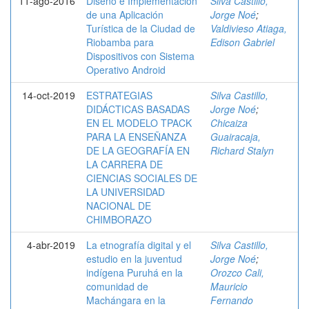
11-ago-2016
Diseño e Implementación
Silva Castillo,
de una Aplicación
Jorge Noé
;
Turística de la Ciudad de
Valdivieso Atiaga,
Riobamba para
Edison Gabriel
Dispositivos con Sistema
Operativo Android
14-oct-2019
ESTRATEGIAS
Silva Castillo,
DIDÁCTICAS BASADAS
Jorge Noé
;
EN EL MODELO TPACK
Chicaiza
PARA LA ENSEÑANZA
Guairacaja,
DE LA GEOGRAFÍA EN
Richard Stalyn
LA CARRERA DE
CIENCIAS SOCIALES DE
LA UNIVERSIDAD
NACIONAL DE
CHIMBORAZO
4-abr-2019
La etnografía digital y el
Silva Castillo,
estudio en la juventud
Jorge Noé
;
indígena Puruhá en la
Orozco Cali,
comunidad de
Mauricio
Machángara en la
Fernando