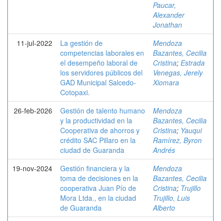
Paucar,
Alexander
Jonathan
11-jul-2022
La gestión de
Mendoza
competencias laborales en
Bazantes, Cecilia
el desempeño laboral de
Cristina
;
Estrada
los servidores públicos del
Venegas, Jerely
GAD Municipal Salcedo-
Xiomara
Cotopaxi.
26-feb-2026
Gestión de talento humano
Mendoza
y la productividad en la
Bazantes, Cecilia
Cooperativa de ahorros y
Cristina
;
Yauqui
crédito SAC Pillaro en la
Ramírez, Byron
ciudad de Guaranda
Andrés
19-nov-2024
Gestión financiera y la
Mendoza
toma de decisiones en la
Bazantes, Cecilia
cooperativa Juan Pío de
Cristina
;
Trujillo
Mora Ltda., en la ciudad
Trujillo, Luis
de Guaranda
Alberto