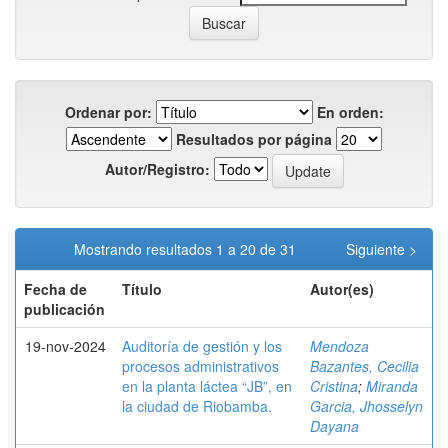
Ordenar por:
En orden:
Resultados por página
Autor/Registro:
Mostrando resultados 1 a 20 de 31
Siguiente >
Fecha de
Título
Autor(es)
publicación
19-nov-2024
Auditoría de gestión y los
Mendoza
procesos administrativos
Bazantes, Cecilia
en la planta láctea “JB”, en
Cristina
;
Miranda
la ciudad de Riobamba.
Garcia, Jhosselyn
Dayana