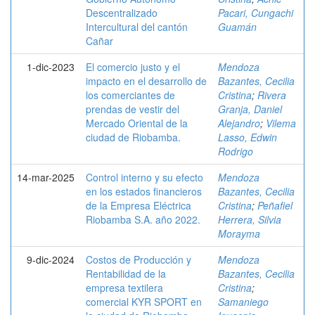
Descentralizado
Pacari, Cungachi
Intercultural del cantón
Guamán
Cañar
1-dic-2023
El comercio justo y el
Mendoza
impacto en el desarrollo de
Bazantes, Cecilia
los comerciantes de
Cristina
;
Rivera
prendas de vestir del
Granja, Daniel
Mercado Oriental de la
Alejandro
;
Vilema
ciudad de Riobamba.
Lasso, Edwin
Rodrigo
14-mar-2025
Control interno y su efecto
Mendoza
en los estados financieros
Bazantes, Cecilia
de la Empresa Eléctrica
Cristina
;
Peñafiel
Riobamba S.A. año 2022.
Herrera, Silvia
Morayma
9-dic-2024
Costos de Producción y
Mendoza
Rentabilidad de la
Bazantes, Cecilia
empresa textilera
Cristina
;
comercial KYR SPORT en
Samaniego