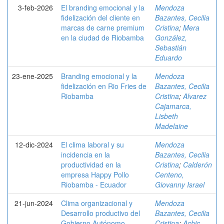
3-feb-2026
El branding emocional y la
Mendoza
fidelización del cliente en
Bazantes, Cecilia
marcas de carne premium
Cristina
;
Mera
en la ciudad de Riobamba
González,
Sebastián
Eduardo
23-ene-2025
Branding emocional y la
Mendoza
fidelización en Rio Fries de
Bazantes, Cecilia
Riobamba
Cristina
;
Alvarez
Cajamarca,
Lisbeth
Madelaine
12-dic-2024
El clima laboral y su
Mendoza
incidencia en la
Bazantes, Cecilia
productividad en la
Cristina
;
Calderón
empresa Happy Pollo
Centeno,
Riobamba - Ecuador
Giovanny Israel
21-jun-2024
Clima organizacional y
Mendoza
Desarrollo productivo del
Bazantes, Cecilia
Gobierno Autónomo
Cristina
;
Achic