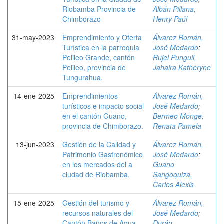
Riobamba Provincia de
Albán Pillana,
Chimborazo
Henry Paúl
31-may-2023
Emprendimiento y Oferta
Álvarez Román,
Turística en la parroquia
José Medardo
;
Pelileo Grande, cantón
Rujel Punguil,
Pelileo, provincia de
Jahaira Katheryne
Tungurahua.
14-ene-2025
Emprendimientos
Álvarez Román,
turísticos e impacto social
José Medardo
;
en el cantón Guano,
Bermeo Monge,
provincia de Chimborazo.
Renata Pamela
13-jun-2023
Gestión de la Calidad y
Álvarez Román,
Patrimonio Gastronómico
José Medardo
;
en los mercados del a
Guano
ciudad de Riobamba.
Sangoquiza,
Carlos Alexis
15-ene-2025
Gestión del turismo y
Álvarez Román,
recursos naturales del
José Medardo
;
Cantón Baños de Agua
Durán