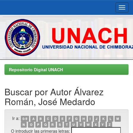
Skip
navigation
Repositorio Digital UNACH
Buscar por Autor Álvarez
Román, José Medardo
Ir a:
0-9
A
B
C
D
E
F
G
H
I
J
K
L
M
N
O
P
Q
R
S
T
U
V
W
X
Y
Z
O introducir las primeras letras: