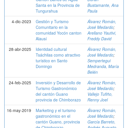
Santa en la Provincia de
Bustamante, Ana
Tungurahua
Paula
4-dic-2023
Gestión y Turismo
Álvarez Román,
Comunitario en la
José Medardo
;
comunidad Yocón canton
Arellano Yautivi,
Alausí
Freddy David
28-abr-2025
Identidad cultural
Álvarez Román,
Tsáchilas como atractivo
José Medardo
;
turístico en Santo
Sempertegui
Domingo
Medranda, María
Belén
24-feb-2025
Inversión y Desarrollo de
Álvarez Román,
Turismo Gastronómico
José Medardo
;
del cantón Guano
Vallejo Tufiño,
provincia de Chimborazo
Renny Joel
16-may-2019
Marketing y el turismo
Álvarez Román,
gastronómico en el
José Medardo
;
cantón Guano, provincia
García Barreto,
de Chimborazo
Andrés Augusto