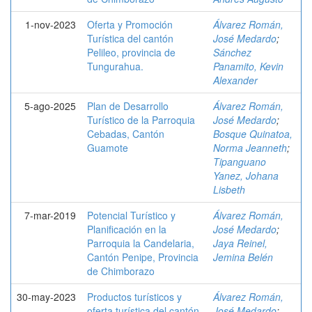
1-nov-2023
Oferta y Promoción
Álvarez Román,
Turística del cantón
José Medardo
;
Pelileo, provincia de
Sánchez
Tungurahua.
Panamito, Kevin
Alexander
5-ago-2025
Plan de Desarrollo
Álvarez Román,
Turístico de la Parroquia
José Medardo
;
Cebadas, Cantón
Bosque Quinatoa,
Guamote
Norma Jeanneth
;
Tipanguano
Yanez, Johana
Lisbeth
7-mar-2019
Potencial Turístico y
Álvarez Román,
Planificación en la
José Medardo
;
Parroquia la Candelaria,
Jaya Reinel,
Cantón Penipe, Provincia
Jemina Belén
de Chimborazo
30-may-2023
Productos turísticos y
Álvarez Román,
oferta turística del cantón
José Medardo
;