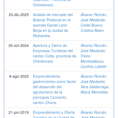
Chimborazo
20-dic-2025
Análisis de mercado del
Álvarez Román,
Bulevar Peatonal en la
José Medardo
;
avenida Daniel León
Codel Bueno,
Borja en la ciudad de
Cristina Belen
Riobamba.
30-oct-2024
Apertura y Cierre de
Álvarez Román,
Empresas Turísticas del
José Medardo
;
cantón Colta, provincia de
Freire
Chimborazo
Montesdeoca,
Cynthia Lizbeth
8-ago-2025
Emprendimiento
Álvarez Román,
gastronómico como factor
José Medardo
;
del desarrollo del
Vera Saldarriaga,
agroturismo de la
María Mercedes
parroquia Convento,
cantón Chone
21-jun-2019
Emprendimiento y Oferta
Álvarez Román,
Turística en la Ciudad de
José Medardo
;