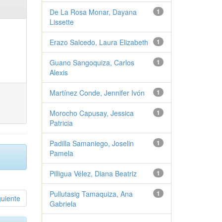
De La Rosa Monar, Dayana
1
Lissette
Erazo Salcedo, Laura Elizabeth
1
Guano Sangoquiza, Carlos
1
Alexis
Martínez Conde, Jennifer Ivón
1
Morocho Capusay, Jessica
1
Patricia
Padilla Samaniego, Joselin
1
Pamela
Pilligua Vélez, Diana Beatriz
1
Pullutasig Tamaquiza, Ana
1
guiente
Gabriela