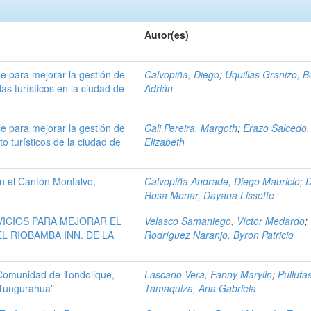
Autor(es)
e para mejorar la gestión de
Calvopiña, Diego
;
Uquillas Granizo, B
as turísticos en la ciudad de
Adrián
e para mejorar la gestión de
Cali Pereira, Margoth
;
Erazo Salcedo,
o turísticos de la ciudad de
Elizabeth
en el Cantón Montalvo,
Calvopiña Andrade, Diego Mauricio
;
D
Rosa Monar, Dayana Lissette
VICIOS PARA MEJORAR EL
Velasco Samaniego, Víctor Medardo
;
 RIOBAMBA INN. DE LA
Rodríguez Naranjo, Byron Patricio
a Comunidad de Tondolique,
Lascano Vera, Fanny Marylin
;
Pulluta
 Tungurahua”
Tamaquiza, Ana Gabriela