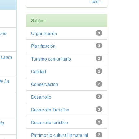
next >
Subject
oris
Organización
3
Planificación
3
 Laura
Turismo comunitario
3
Calidad
2
e La
Conservación
2
Desarrollo
2
Desarrollo Turístico
2
Desarrollo turístico
2
sig
Patrimonio cultural inmaterial
2