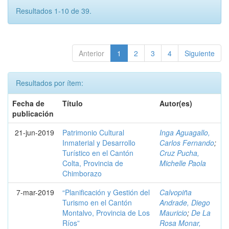
Resultados 1-10 de 39.
Anterior
1
2
3
4
Siguiente
Resultados por ítem:
Fecha de
Título
Autor(es)
publicación
21-jun-2019
Patrimonio Cultural
Inga Aguagallo,
Inmaterial y Desarrollo
Carlos Fernando
;
Turístico en el Cantón
Cruz Pucha,
Colta, Provincia de
Michelle Paola
Chimborazo
7-mar-2019
“Planificación y Gestión del
Calvopiña
Turismo en el Cantón
Andrade, Diego
Montalvo, Provincia de Los
Mauricio
;
De La
Ríos”
Rosa Monar,