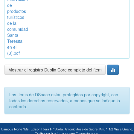
de
productos
turísticos
de la
comunidad
Santa
Teresita
en el
(3).pdf
Mostrar el registro Dublin Core completo del ítem
Los ítems de DSpace están protegidos por copyright, con
todos los derechos reservados, a menos que se indique lo
contrario.
Campus Norte "Ms. Edison Riera R." Avda. Antonio José de Sucre, Km. 1 1/2 Vía a Guano,
Teléfonos: (593) 3 3730880 Extensión 3000.