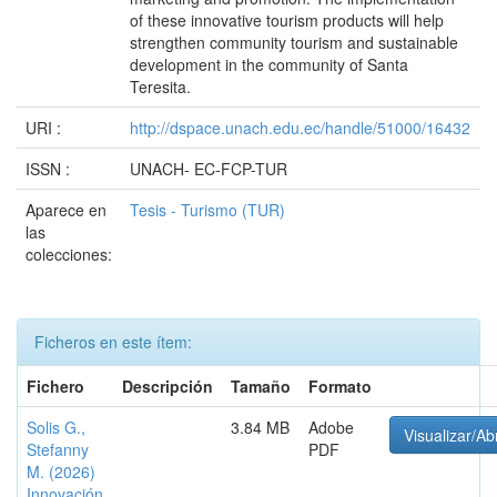
of these innovative tourism products will help
strengthen community tourism and sustainable
development in the community of Santa
Teresita.
URI :
http://dspace.unach.edu.ec/handle/51000/16432
ISSN :
UNACH- EC-FCP-TUR
Aparece en
Tesis - Turismo (TUR)
las
colecciones:
Ficheros en este ítem:
Fichero
Descripción
Tamaño
Formato
Solis G.,
3.84 MB
Adobe
Visualizar/Abr
Stefanny
PDF
M. (2026)
Innovación