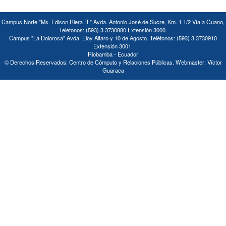
Campus Norte "Ms. Edison Riera R." Avda. Antonio José de Sucre, Km. 1 1/2 Vía a Guano,
Teléfonos: (593) 3 3730880 Extensión 3000.
Campus "La Dolorosa" Avda. Eloy Alfaro y 10 de Agosto. Teléfonos: (593) 3 3730910
Extensión 3001.
Riobamba - Ecuador
© Derechos Reservados: Centro de Cómputo y Relaciones Públicas. Webmaster: Víctor
Guaraca