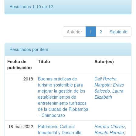
Resultados 1-10 de 12.
Anterior
1
2
Siguiente
Resultados por ítem:
Fecha de
Título
Autor(es)
publicación
2018
Buenas prácticas de
Cali Pereira,
turismo sostenible para
Margoth
;
Erazo
mejorar la gestión de los
Salcedo, Laura
establecimientos de
Elizabeth
entretenimiento turísticos
de la ciudad de Riobamba
– Chimborazo
18-mar-2022
Patrimonio Cultural
Herrera Chávez,
Inmaterial y Desarrollo
Renato Hernán
;