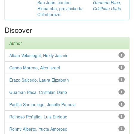
San Juan, cantón
Guaman Paca,
Riobamba, provincia de
Cristhian Dario
Chimborazo.
Discover
Author
Alban Velastegui, Heidy Jasmin
1
Cando Moreno, Alex Israel
1
Erazo Salcedo, Laura Elizabeth
1
Guaman Paca, Cristhian Dario
1
Padilla Samaniego, Joselin Pamela
1
Reinoso Peñafiel, Luis Enrique
1
Ronny Alberto, Yucta Amoroso
1