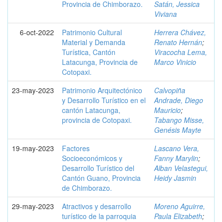
Provincia de Chimborazo.
Satán, Jessica
Viviana
6-oct-2022
Patrimonio Cultural
Herrera Chávez,
Material y Demanda
Renato Hernán
;
Turística, Cantón
Viracocha Lema,
Latacunga, Provincia de
Marco Vinicio
Cotopaxi.
23-may-2023
Patrimonio Arquitectónico
Calvopiña
y Desarrollo Turístico en el
Andrade, Diego
cantón Latacunga,
Mauricio
;
provincia de Cotopaxi.
Tabango Misse,
Genésis Mayte
19-may-2023
Factores
Lascano Vera,
Socioeconómicos y
Fanny Marylin
;
Desarrollo Turístico del
Alban Velastegui,
Cantón Guano, Provincia
Heidy Jasmin
de Chimborazo.
29-may-2023
Atractivos y desarrollo
Moreno Aguirre,
turístico de la parroquia
Paula Elizabeth
;