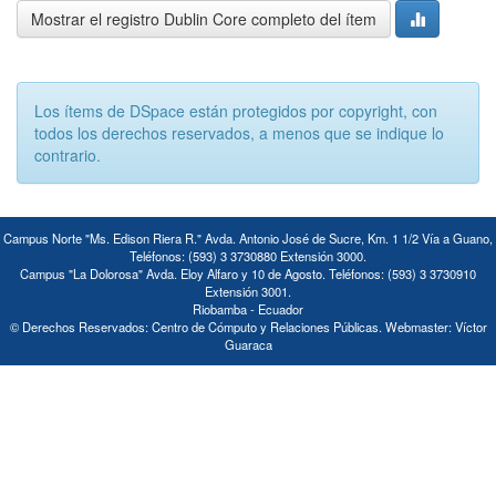
Mostrar el registro Dublin Core completo del ítem
Los ítems de DSpace están protegidos por copyright, con
todos los derechos reservados, a menos que se indique lo
contrario.
Campus Norte "Ms. Edison Riera R." Avda. Antonio José de Sucre, Km. 1 1/2 Vía a Guano,
Teléfonos: (593) 3 3730880 Extensión 3000.
Campus "La Dolorosa" Avda. Eloy Alfaro y 10 de Agosto. Teléfonos: (593) 3 3730910
Extensión 3001.
Riobamba - Ecuador
© Derechos Reservados: Centro de Cómputo y Relaciones Públicas. Webmaster: Víctor
Guaraca