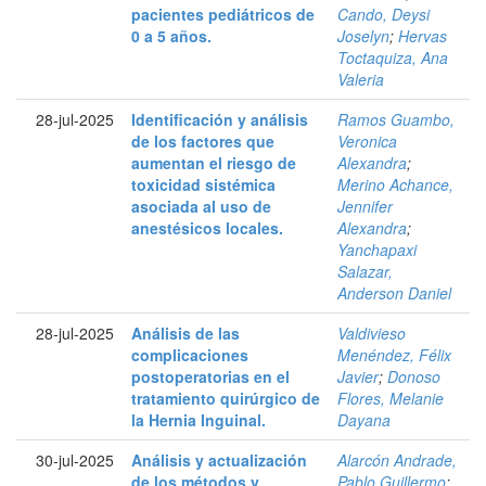
pacientes pediátricos de
Cando, Deysi
0 a 5 años.
Joselyn
;
Hervas
Toctaquiza, Ana
Valeria
28-jul-2025
Identificación y análisis
Ramos Guambo,
de los factores que
Veronica
aumentan el riesgo de
Alexandra
;
toxicidad sistémica
Merino Achance,
asociada al uso de
Jennifer
anestésicos locales.
Alexandra
;
Yanchapaxi
Salazar,
Anderson Daniel
28-jul-2025
Análisis de las
Valdivieso
complicaciones
Menéndez, Félix
postoperatorias en el
Javier
;
Donoso
tratamiento quirúrgico de
Flores, Melanie
la Hernia Inguinal.
Dayana
30-jul-2025
Análisis y actualización
Alarcón Andrade,
de los métodos y
Pablo Guillermo
;