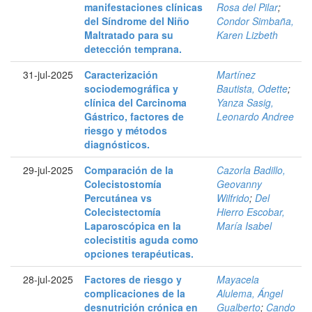
manifestaciones clínicas
Rosa del Pilar
;
del Síndrome del Niño
Condor Simbaña,
Maltratado para su
Karen Lizbeth
detección temprana.
31-jul-2025
Caracterización
Martínez
sociodemográfica y
Bautista, Odette
;
clínica del Carcinoma
Yanza Sasig,
Gástrico, factores de
Leonardo Andree
riesgo y métodos
diagnósticos.
29-jul-2025
Comparación de la
Cazorla Badillo,
Colecistostomía
Geovanny
Percutánea vs
Wilfrido
;
Del
Colecistectomía
Hierro Escobar,
Laparoscópica en la
María Isabel
colecistitis aguda como
opciones terapéuticas.
28-jul-2025
Factores de riesgo y
Mayacela
complicaciones de la
Alulema, Ángel
desnutrición crónica en
Gualberto
;
Cando