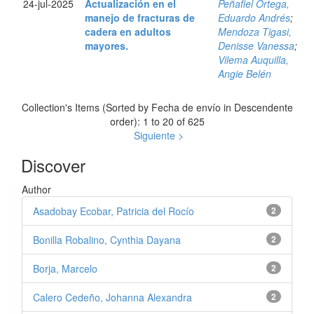
24-jul-2025
Actualización en el
Peñafiel Ortega,
manejo de fracturas de
Eduardo Andrés
;
cadera en adultos
Mendoza Tigasi,
mayores.
Denisse Vanessa
;
Vilema Auquilla,
Angie Belén
Collection's Items (Sorted by Fecha de envío in Descendente
order): 1 to 20 of 625
Siguiente >
Discover
Author
Asadobay Ecobar, Patricia del Rocío
2
Bonilla Robalino, Cynthia Dayana
2
Borja, Marcelo
2
Calero Cedeño, Johanna Alexandra
2