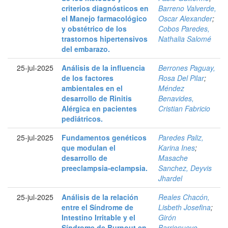
criterios diagnósticos en
Barreno Valverde,
el Manejo farmacológico
Oscar Alexander
;
y obstétrico de los
Cobos Paredes,
trastornos hipertensivos
Nathalia Salomé
del embarazo.
25-jul-2025
Análisis de la influencia
Berrones Paguay,
de los factores
Rosa Del Pilar
;
ambientales en el
Méndez
desarrollo de Rinitis
Benavides,
Alérgica en pacientes
Cristian Fabricio
pediátricos.
25-jul-2025
Fundamentos genéticos
Paredes Paliz,
que modulan el
Karina Ines
;
desarrollo de
Masache
preeclampsia-eclampsia.
Sanchez, Deyvis
Jhardel
25-jul-2025
Análisis de la relación
Reales Chacón,
entre el Síndrome de
Lisbeth Josefina
;
Intestino Irritable y el
Girón
Síndrome de Burnout en
Barrionuevo,