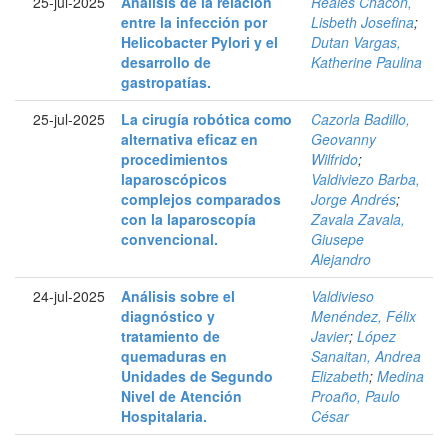
25-jul-2025
Análisis de la relación
Reales Chacón,
entre la infección por
Lisbeth Josefina
;
Helicobacter Pylori y el
Dutan Vargas,
desarrollo de
Katherine Paulina
gastropatías.
25-jul-2025
La cirugía robótica como
Cazorla Badillo,
alternativa eficaz en
Geovanny
procedimientos
Wilfrido
;
laparoscópicos
Valdiviezo Barba,
complejos comparados
Jorge Andrés
;
con la laparoscopía
Zavala Zavala,
convencional.
Giusepe
Alejandro
24-jul-2025
Análisis sobre el
Valdivieso
diagnóstico y
Menéndez, Félix
tratamiento de
Javier
;
López
quemaduras en
Sanaitan, Andrea
Unidades de Segundo
Elizabeth
;
Medina
Nivel de Atención
Proaño, Paulo
Hospitalaria.
César