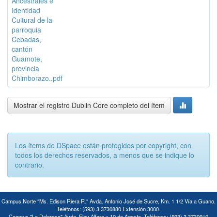
Ancestrales e
Identidad
Cultural de la
parroquia
Cebadas,
cantón
Guamote,
provincia
Chimborazo..pdf
Mostrar el registro Dublin Core completo del ítem
Los ítems de DSpace están protegidos por copyright, con
todos los derechos reservados, a menos que se indique lo
contrario.
Campus Norte "Ms. Edison Riera R." Avda. Antonio José de Sucre, Km. 1 1/2 Vía a Guano,
Teléfonos: (593) 3 3730880 Extensión 3000.
Campus "La Dolorosa" Avda. Eloy Alfaro y 10 de Agosto. Teléfonos: (593) 3 3730910