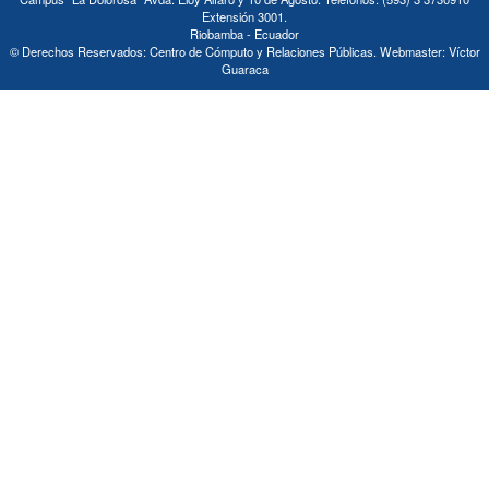
Extensión 3001.
Riobamba - Ecuador
© Derechos Reservados: Centro de Cómputo y Relaciones Públicas. Webmaster: Víctor
Guaraca