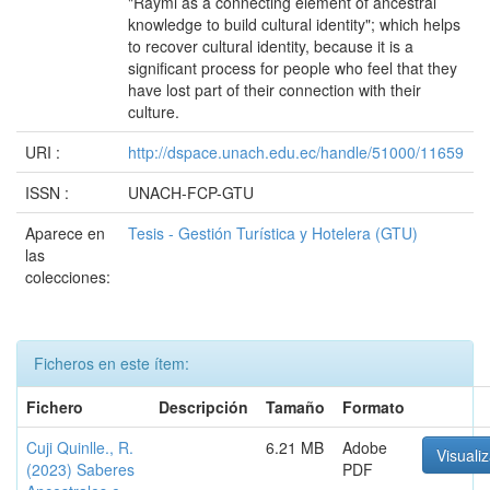
"Raymi as a connecting element of ancestral
knowledge to build cultural identity"; which helps
to recover cultural identity, because it is a
significant process for people who feel that they
have lost part of their connection with their
culture.
URI :
http://dspace.unach.edu.ec/handle/51000/11659
ISSN :
UNACH-FCP-GTU
Aparece en
Tesis - Gestión Turística y Hotelera (GTU)
las
colecciones:
Ficheros en este ítem:
Fichero
Descripción
Tamaño
Formato
Cuji Quinlle., R.
6.21 MB
Adobe
Visualiz
(2023) Saberes
PDF