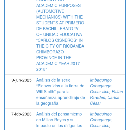
ACADEMIC PURPOSES
(AUTOMOTIVE
MECHANICS) WITH THE
STUDENTS AT PRIMERO
DE BACHILLERATO “A”
OF UNIDAD EDUCATIVA
“CARLOS CISNEROS” IN
THE CITY OF RIOBAMBA
CHIMBORAZO
PROVINCE IN THE
ACADEMIC YEAR 2017-
2018”
9-jun-2025
Análisis de la serie
Imbaquingo
“Bienvenidos a la tierra de
Cobagango,
Will Smith” para la
Oscar Ilich
;
Paltán
enseñanza aprendizaje de
Paredes, Carlos
la geografía.
César
7-feb-2023
Análisis del pensamiento
Imbaquingo
de Milton Reyes y su
Cobagango,
impacto en los dirigentes
Oscar Ilich
;