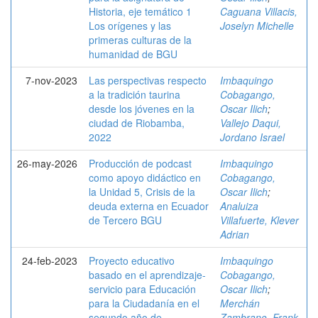
Historia, eje temático 1
Caguana Villacis,
Los orígenes y las
Joselyn Michelle
primeras culturas de la
humanidad de BGU
7-nov-2023
Las perspectivas respecto
Imbaquingo
a la tradición taurina
Cobagango,
desde los jóvenes en la
Oscar Ilich
;
ciudad de Riobamba,
Vallejo Daqui,
2022
Jordano Israel
26-may-2026
Producción de podcast
Imbaquingo
como apoyo didáctico en
Cobagango,
la Unidad 5, Crisis de la
Oscar Ilich
;
deuda externa en Ecuador
Analuiza
de Tercero BGU
Villafuerte, Klever
Adrian
24-feb-2023
Proyecto educativo
Imbaquingo
basado en el aprendizaje-
Cobagango,
servicio para Educación
Oscar Ilich
;
para la Ciudadanía en el
Merchán
segundo año de
Zambrano, Frank