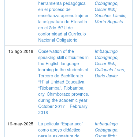
herramienta pedagógica
Cobagango,
en el proceso de
Oscar Ilich
;
enseñanza aprendizaje en
Sánchez Llaulle,
la asignatura de Filosofía
María Augusta
en el 2do BGU de
conformidad al Currículo
Nacional Obligatorio
15-ago-2018
Observation of the
Imbaquingo
speaking skill difficulties in
Cobagango,
the English language
Oscar Ilich
;
learning in the students of
Cutiopala Leon,
Tercero de Bachillerato
Dario Javier
“H” at Unidad Educativa
“Riobamba”, Riobamba
city, Chimborazo province,
during the academic year
October 2017 – February
2018
16-may-2025
La película “Espartaco”
Imbaquingo
como apoyo didáctico
Cobagango,
para la asignatura de
Oscar Ilich
;