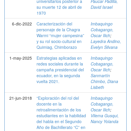
universitarios posterior a
Paucar Padilla,
su muerte 12 de abril de
David Israel
1970
6-dic-2022
Caracterización del
Imbaquingo
personaje de la Chagra
Cobagango,
Warmi “mujer campesina”
Oscar Ilich
;
y su rol socio-cultural en
Layedra Andino,
Quimiag, Chimborazo
Evelyn Silvana
1-may-2025
Estrategias aplicadas en
Imbaquingo
redes sociales durante la
Cobagango,
campaña presidencial del
Oscar Ilich
;
ecuador, en la segunda
Sanmartín
vuelta 2021.
Chimbo, Diana
Lisbeth
21-jun-2018
“Exploración del rol del
Imbaquingo
docente en la
Cobagango,
retroalimentación de los
Oscar Ilich
;
estudiantes en la habilidad
Vilema Gusqui,
del habla en el Segundo
Nancy Yolanda
Año de Bachillerato “C” en