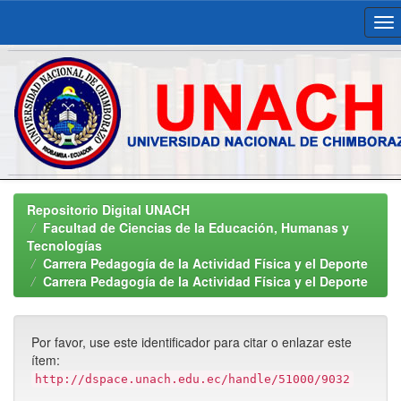
Skip
navigation
Repositorio Digital UNACH
Facultad de Ciencias de la Educación, Humanas y
Tecnologías
Carrera Pedagogía de la Actividad Física y el Deporte
Carrera Pedagogía de la Actividad Física y el Deporte
Por favor, use este identificador para citar o enlazar este
ítem:
http://dspace.unach.edu.ec/handle/51000/9032