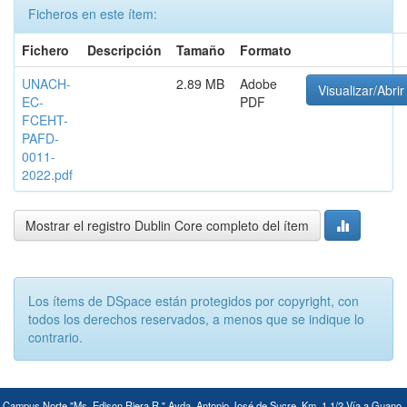
Ficheros en este ítem:
Fichero
Descripción
Tamaño
Formato
UNACH-
2.89 MB
Adobe
Visualizar/Abrir
EC-
PDF
FCEHT-
PAFD-
0011-
2022.pdf
Mostrar el registro Dublin Core completo del ítem
Los ítems de DSpace están protegidos por copyright, con
todos los derechos reservados, a menos que se indique lo
contrario.
Campus Norte "Ms. Edison Riera R." Avda. Antonio José de Sucre, Km. 1 1/2 Vía a Guano,