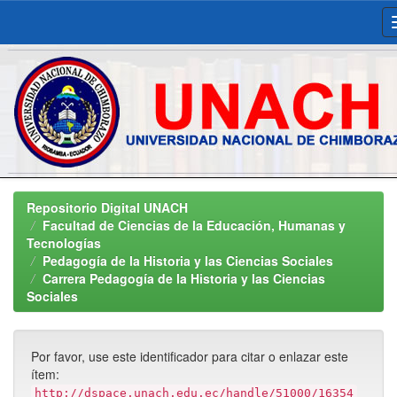
Skip
navigation
Repositorio Digital UNACH
Facultad de Ciencias de la Educación, Humanas y
Tecnologías
Pedagogía de la Historia y las Ciencias Sociales
Carrera Pedagogía de la Historia y las Ciencias
Sociales
Por favor, use este identificador para citar o enlazar este
ítem:
http://dspace.unach.edu.ec/handle/51000/16354