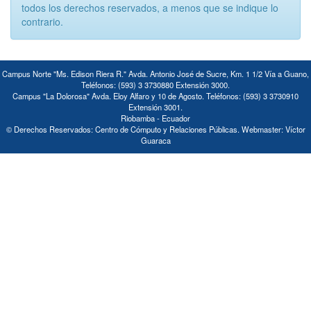
todos los derechos reservados, a menos que se indique lo
contrario.
Campus Norte "Ms. Edison Riera R." Avda. Antonio José de Sucre, Km. 1 1/2 Vía a Guano,
Teléfonos: (593) 3 3730880 Extensión 3000.
Campus "La Dolorosa" Avda. Eloy Alfaro y 10 de Agosto. Teléfonos: (593) 3 3730910
Extensión 3001.
Riobamba - Ecuador
© Derechos Reservados: Centro de Cómputo y Relaciones Públicas. Webmaster: Víctor
Guaraca