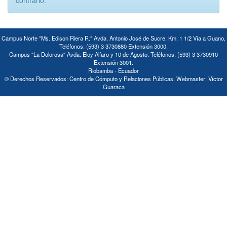
contrario.
Campus Norte "Ms. Edison Riera R." Avda. Antonio José de Sucre, Km. 1 1/2 Vía a Guano,
Teléfonos: (593) 3 3730880 Extensión 3000.
Campus "La Dolorosa" Avda. Eloy Alfaro y 10 de Agosto. Teléfonos: (593) 3 3730910
Extensión 3001.
Riobamba - Ecuador
© Derechos Reservados: Centro de Cómputo y Relaciones Públicas. Webmaster: Víctor
Guaraca