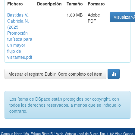
Fichero
Descripción
Tamaño
Formato
Bastidas V.,
1.89 MB
Adobe
Visualizar/
Gabriela N.
PDF
(2025
Promoción
turística para
un mayor
flujo de
visitantes.pdf
Mostrar el registro Dublin Core completo del ítem
Los ítems de DSpace están protegidos por copyright, con
todos los derechos reservados, a menos que se indique lo
contrario.
Campus Norte "Ms. Edison Riera R." Avda. Antonio José de Sucre, Km. 1 1/2 Vía a Guano,