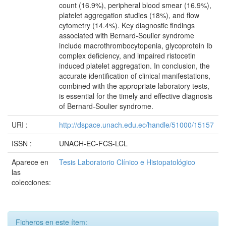
count (16.9%), peripheral blood smear (16.9%),
platelet aggregation studies (18%), and flow
cytometry (14.4%). Key diagnostic findings
associated with Bernard-Soulier syndrome
include macrothrombocytopenia, glycoprotein Ib
complex deficiency, and impaired ristocetin
induced platelet aggregation. In conclusion, the
accurate identification of clinical manifestations,
combined with the appropriate laboratory tests,
is essential for the timely and effective diagnosis
of Bernard-Soulier syndrome.
URI :
http://dspace.unach.edu.ec/handle/51000/15157
ISSN :
UNACH-EC-FCS-LCL
Aparece en
Tesis Laboratorio Clínico e Histopatológico
las
colecciones:
Ficheros en este ítem: