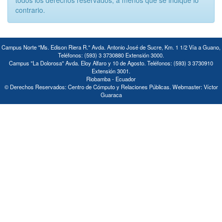
todos los derechos reservados, a menos que se indique lo
contrario.
Campus Norte "Ms. Edison Riera R." Avda. Antonio José de Sucre, Km. 1 1/2 Vía a Guano,
Teléfonos: (593) 3 3730880 Extensión 3000.
Campus "La Dolorosa" Avda. Eloy Alfaro y 10 de Agosto. Teléfonos: (593) 3 3730910
Extensión 3001.
Riobamba - Ecuador
© Derechos Reservados: Centro de Cómputo y Relaciones Públicas. Webmaster: Víctor
Guaraca