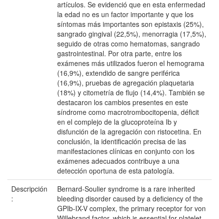
artículos. Se evidenció que en esta enfermedad
la edad no es un factor importante y que los
síntomas más importantes son epistaxis (25%),
sangrado gingival (22,5%), menorragia (17,5%),
seguido de otras como hematomas, sangrado
gastrointestinal. Por otra parte, entre los
exámenes más utilizados fueron el hemograma
(16,9%), extendido de sangre periférica
(16,9%), pruebas de agregación plaquetaria
(18%) y citometría de flujo (14,4%). También se
destacaron los cambios presentes en este
síndrome como macrotrombocitopenia, déficit
en el complejo de la glucoproteína Ib y
disfunción de la agregación con ristocetina. En
conclusión, la identificación precisa de las
manifestaciones clínicas en conjunto con los
exámenes adecuados contribuye a una
detección oportuna de esta patología.
Descripción
Bernard-Soulier syndrome is a rare inherited
:
bleeding disorder caused by a deficiency of the
GPIb-IX-V complex, the primary receptor for von
Willebrand factor, which is essential for platelet