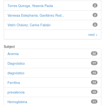
Torres Quiroga, Yesenia Paola
2
Vanessa Estephania, Gavilánez Rod...
2
Vistín Chávez, Carlos Fabián
2
next >
Subject
Anemia
20
Diagnóstico
17
diagnóstico
14
Ferritina
14
prevalencia
12
Hemoglobina
11