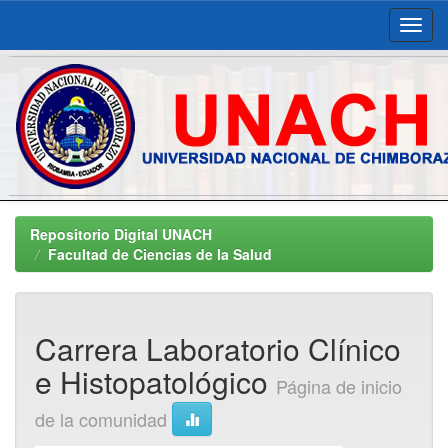
Skip
navigation
Repositorio Digital UNACH
Facultad de Ciencias de la Salud
Carrera Laboratorio Clínico
e Histopatológico
Página de inicio
de la comunidad