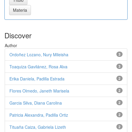
Discover
Author
Ordoñez Lozano, Nury Mileisha
3
Toaquiza Gavilánez, Rosa Alva
3
Erika Daniela, Padilla Estrada
2
Flores Olmedo, Janeth Marisela
2
Garcia Silva, Diana Carolina
2
Patricia Alexandra, Padilla Ortiz
2
Tituaña Caiza, Gabriela Lizeth
2