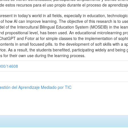
 de estos recursos para el uso propio durante el proceso de aprendizaj
is present in today's world in all fields, especially in education, technol
 of how AI can improve learning. The objective of this research is to use a
del of the Intercultural Bilingual Education System (MOSEIB) in the lea
and propositional level, has been used. An educational microlearning p
ChatGPT and Fotor ai for simple classes to the implementation of soph
ntents in small focused pills. to the development of soft skills with a sp
ce. As a result, the students benefited, participating widely and being 
 for their own use during the learning process.
1000/14608
stión del Aprendizaje Mediado por TIC