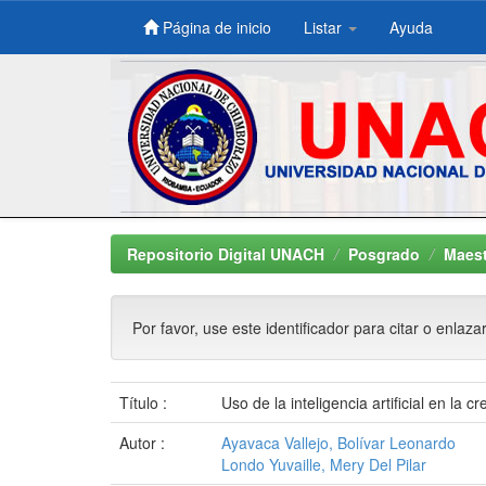
Página de inicio
Listar
Ayuda
Skip
navigation
Repositorio Digital UNACH
Posgrado
Maest
Por favor, use este identificador para citar o enlaza
Título :
Uso de la inteligencia artificial en l
Autor :
Ayavaca Vallejo, Bolívar Leonardo
Londo Yuvaille, Mery Del Pilar