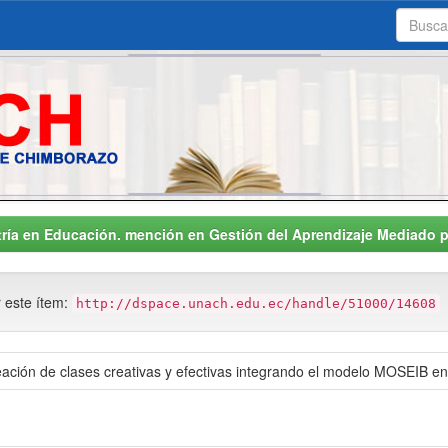
ría en Educación. mención en Gestión del Aprendizaje Mediado p
r este ítem:
http://dspace.unach.edu.ec/handle/51000/14608
a creación de clases creativas y efectivas integrando el modelo MOSEIB e