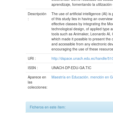
aprendizaje, fomentando la utilización
Descripción
The use of artificial intelligence (AI) 
:
of this study lies in having an overview
effective classes by integrating the Mo
technological design, of applied type 
tools such as Animaker, Leonardo AI, 
which made it possible to present the co
and accessible from any electronic devi
encouraging the use of these resources
URI :
http://dspace.unach.edu.ec/handle/5
ISSN :
UNACH-DP-EDU-GA.TIC
Aparece en
Maestría en Educación. mención en Ge
las
colecciones:
Ficheros en este ítem: