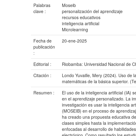
Palabras
Moseib
clave :
personalización del aprendizaje
recursos educativos
inteligencia artificial
Microlearning
Fecha de
20-ene-2025
publicación
:
Editorial :
Riobamba: Universidad Nacional de 
Citación :
Londo Yuvaille, Mery (2024). Uso de la
matemáticas de la básica superior. (
Resumen :
El uso de la inteligencia artificial (
en el aprendizaje personalizado. La i
investigación es usar la inteligencia a
(MOSEIB) en el proceso de aprendizaje 
ha creado una propuesta educativa de 
clases simples hasta la implementació
enfocadas al desarrollo de habilidades
electrónico. Como resultado los estud