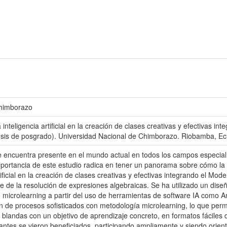
Chimborazo
 inteligencia artificial en la creación de clases creativas y efectivas 
Tesis de posgrado). Universidad Nacional de Chimborazo. Riobamba, Ec
IA) se encuentra presente en el mundo actual en todos los campos espec
mportancia de este estudio radica en tener un panorama sobre cómo la I
rtificial en la creación de clases creativas y efectivas integrando el Mod
de la resolución de expresiones algebraicas. Se ha utilizado un diseño 
microlearning a partir del uso de herramientas de software IA como 
n de procesos sofisticados con metodología microlearning, lo que perm
 blandas con un objetivo de aprendizaje concreto, en formatos fáciles d
iantes se vieron beneficiados, participando ampliamente y siendo orien