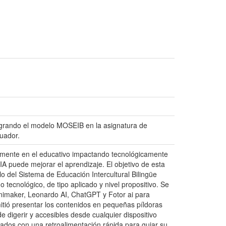
integrando el modelo MOSEIB en la asignatura de
uador.
ialmente en el educativo impactando tecnológicamente
A puede mejorar el aprendizaje. El objetivo de esta
elo del Sistema de Educación Intercultural Bilingüe
tecnológico, de tipo aplicado y nivel propositivo. Se
Animaker, Leonardo AI, ChatGPT y Fotor ai para
itió presentar los contenidos en pequeñas píldoras
e digerir y accesibles desde cualquier dispositivo
tados con una retroalimentación rápida para guiar su