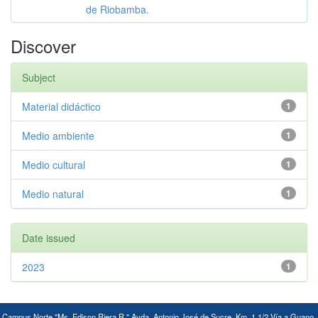
de Riobamba.
Discover
Subject
Material didáctico
1
Medio ambiente
1
Medio cultural
1
Medio natural
1
Date issued
2023
1
Campus Norte "Ms. Edison Riera R." Avda. Antonio José de Sucre, Km. 1 1/2 Vía a Guano,