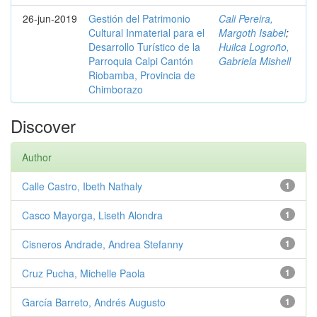
26-jun-2019
Gestión del Patrimonio
Cali Pereira,
Cultural Inmaterial para el
Margoth Isabel
;
Desarrollo Turístico de la
Huilca Logroño,
Parroquia Calpi Cantón
Gabriela Mishell
Riobamba, Provincia de
Chimborazo
Discover
Author
Calle Castro, Ibeth Nathaly
1
Casco Mayorga, Liseth Alondra
1
Cisneros Andrade, Andrea Stefanny
1
Cruz Pucha, Michelle Paola
1
García Barreto, Andrés Augusto
1