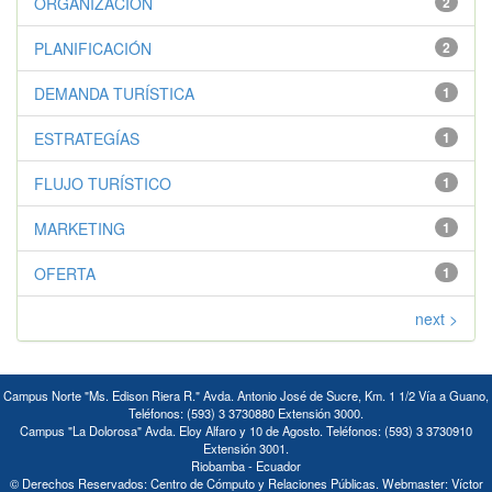
ORGANIZACIÓN
2
PLANIFICACIÓN
2
DEMANDA TURÍSTICA
1
ESTRATEGÍAS
1
FLUJO TURÍSTICO
1
MARKETING
1
OFERTA
1
next >
Campus Norte "Ms. Edison Riera R." Avda. Antonio José de Sucre, Km. 1 1/2 Vía a Guano,
Teléfonos: (593) 3 3730880 Extensión 3000.
Campus "La Dolorosa" Avda. Eloy Alfaro y 10 de Agosto. Teléfonos: (593) 3 3730910
Extensión 3001.
Riobamba - Ecuador
© Derechos Reservados: Centro de Cómputo y Relaciones Públicas. Webmaster: Víctor