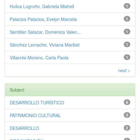
Huilca Logroño, Gabriela Mishell
1
Palacios Palacios, Evelyn Marcela
1
Santillán Salazar, Doménica Valen...
1
Sánchez Lemache, Viviana Maribel
1
Villacrés Moreno, Carla Paola
1
next >
Subject
DESARROLLO TURÍSTICO
6
PATRIMONIO CULTURAL
3
DESARROLLO
2