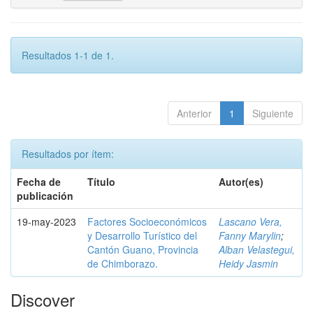
Resultados 1-1 de 1.
Anterior
1
Siguiente
Resultados por ítem:
Fecha de
Título
Autor(es)
publicación
19-may-2023
Factores Socioeconómicos
Lascano Vera,
y Desarrollo Turístico del
Fanny Marylin
;
Cantón Guano, Provincia
Alban Velastegui,
de Chimborazo.
Heidy Jasmin
Discover