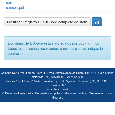
con
cáncer..pdf
Mostrar el registro Dublin Core completo del ítem
Los ítems de DSpace están protegidos por copyright, con
todos los derechos reservados, a menos que se indique lo
contrario.
Campus Norte "Ms. Edison Riera R." Avda. Antonio José de Sucre, Km. 1 1/2 Vía a Guano,
Teléfonos: (593) 3 3730880 Extensión 3000.
Campus "La Dolorosa" Avda. Eloy Alfaro y 10 de Agosto. Teléfonos: (593) 3 3730910
Extensión 3001.
Riobamba - Ecuador
© Derechos Reservados: Centro de Cómputo y Relaciones Públicas. Webmaster: Víctor
Guaraca