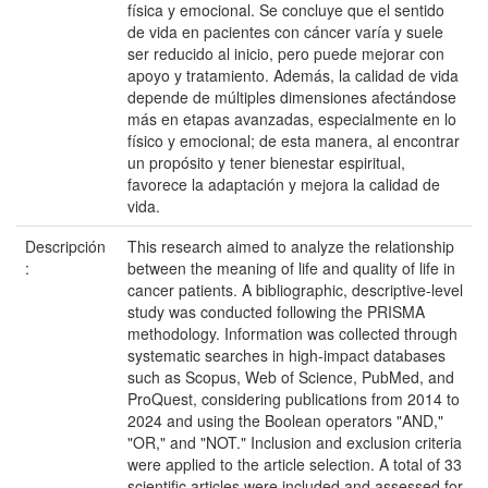
física y emocional. Se concluye que el sentido
de vida en pacientes con cáncer varía y suele
ser reducido al inicio, pero puede mejorar con
apoyo y tratamiento. Además, la calidad de vida
depende de múltiples dimensiones afectándose
más en etapas avanzadas, especialmente en lo
físico y emocional; de esta manera, al encontrar
un propósito y tener bienestar espiritual,
favorece la adaptación y mejora la calidad de
vida.
Descripción
This research aimed to analyze the relationship
:
between the meaning of life and quality of life in
cancer patients. A bibliographic, descriptive-level
study was conducted following the PRISMA
methodology. Information was collected through
systematic searches in high-impact databases
such as Scopus, Web of Science, PubMed, and
ProQuest, considering publications from 2014 to
2024 and using the Boolean operators "AND,"
"OR," and "NOT." Inclusion and exclusion criteria
were applied to the article selection. A total of 33
scientific articles were included and assessed for