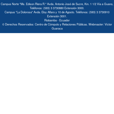
Campus Norte "Ms. Edison Riera R." Avda. Antonio José de Sucre, Km. 1 1/2 Vía a Guano,
Teléfonos: (593) 3 3730880 Extensión 3000.
Campus "La Dolorosa" Avda. Eloy Alfaro y 10 de Agosto. Teléfonos: (593) 3 3730910
Extensión 3001.
Riobamba - Ecuador
© Derechos Reservados: Centro de Cómputo y Relaciones Públicas. Webmaster: Víctor
Guaraca