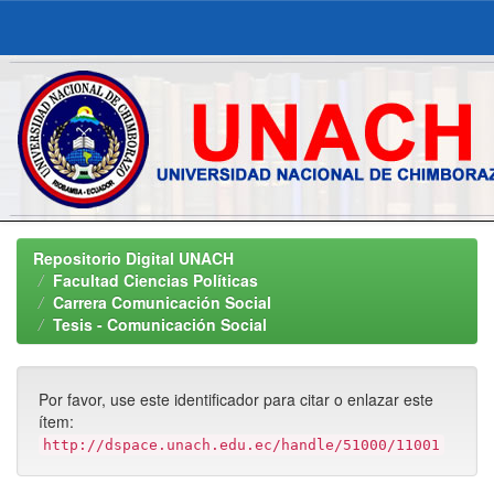
Skip
navigation
Repositorio Digital UNACH
Facultad Ciencias Políticas
Carrera Comunicación Social
Tesis - Comunicación Social
Por favor, use este identificador para citar o enlazar este
ítem:
http://dspace.unach.edu.ec/handle/51000/11001