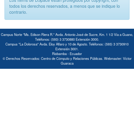
Los ítems de DSpace están protegidos por copyright, con
todos los derechos reservados, a menos que se indique lo
contrario.
Campus Norte "Ms. Edison Riera R." Avda. Antonio José de Sucre, Km. 1 1/2 Vía a Guano,
Teléfonos: (593) 3 3730880 Extensión 3000.
Campus "La Dolorosa" Avda. Eloy Alfaro y 10 de Agosto. Teléfonos: (593) 3 3730910
Extensión 3001.
Riobamba - Ecuador
© Derechos Reservados: Centro de Cómputo y Relaciones Públicas. Webmaster: Víctor
Guaraca