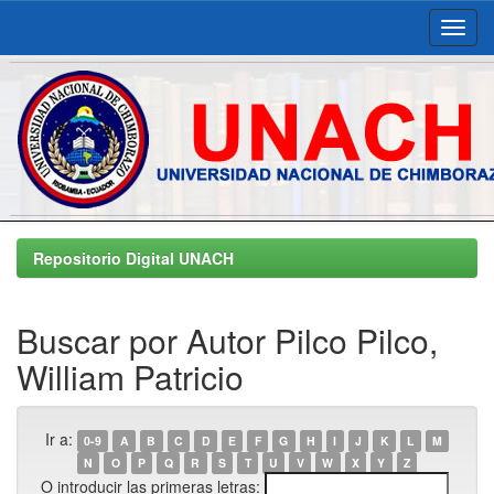
Skip
navigation
Repositorio Digital UNACH
Buscar por Autor Pilco Pilco,
William Patricio
Ir a:
0-9
A
B
C
D
E
F
G
H
I
J
K
L
M
N
O
P
Q
R
S
T
U
V
W
X
Y
Z
O introducir las primeras letras: