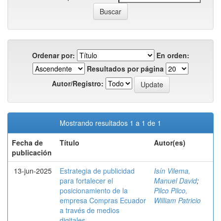
Ordenar por:
En orden:
Resultados por página
Autor/Registro:
Mostrando resultados 1 a 1 de 1
Fecha de
Título
Autor(es)
publicación
13-jun-2025
Estrategia de publicidad
Isín Vilema,
para fortalecer el
Manuel David
;
posicionamiento de la
Pilco Pilco,
empresa Compras Ecuador
William Patricio
a través de medios
digitales