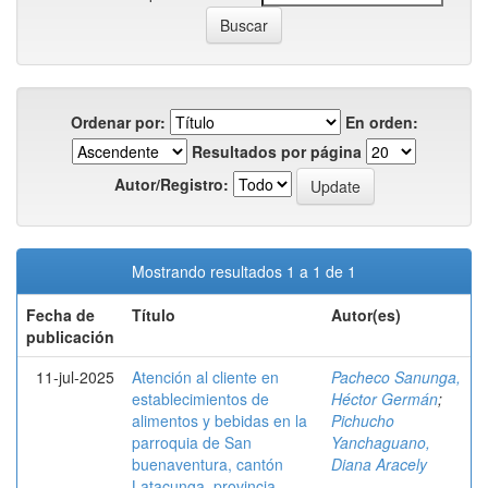
Ordenar por:
En orden:
Resultados por página
Autor/Registro:
Mostrando resultados 1 a 1 de 1
Fecha de
Título
Autor(es)
publicación
11-jul-2025
Atención al cliente en
Pacheco Sanunga,
establecimientos de
Héctor Germán
;
alimentos y bebidas en la
Pichucho
parroquia de San
Yanchaguano,
buenaventura, cantón
Diana Aracely
Latacunga, provincia