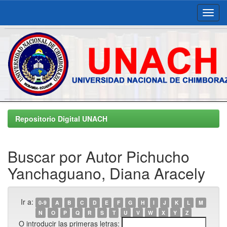
Skip
navigation
Repositorio Digital UNACH
Buscar por Autor Pichucho
Yanchaguano, Diana Aracely
Ir a:
0-9
A
B
C
D
E
F
G
H
I
J
K
L
M
N
O
P
Q
R
S
T
U
V
W
X
Y
Z
O introducir las primeras letras: