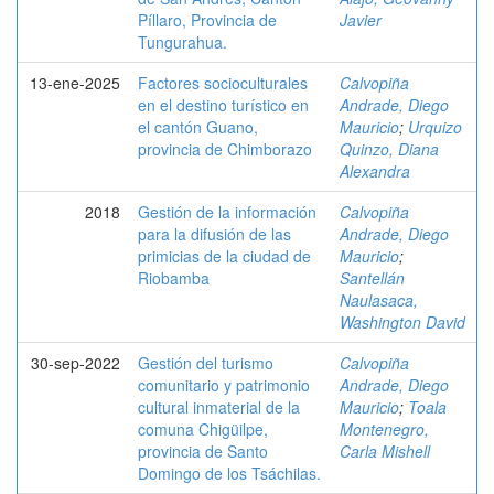
Píllaro, Provincia de
Javier
Tungurahua.
13-ene-2025
Factores socioculturales
Calvopiña
en el destino turístico en
Andrade, Diego
el cantón Guano,
Mauricio
;
Urquizo
provincia de Chimborazo
Quinzo, Diana
Alexandra
2018
Gestión de la información
Calvopiña
para la difusión de las
Andrade, Diego
primicias de la ciudad de
Mauricio
;
Riobamba
Santellán
Naulasaca,
Washington David
30-sep-2022
Gestión del turismo
Calvopiña
comunitario y patrimonio
Andrade, Diego
cultural inmaterial de la
Mauricio
;
Toala
comuna Chigüilpe,
Montenegro,
provincia de Santo
Carla Mishell
Domingo de los Tsáchilas.