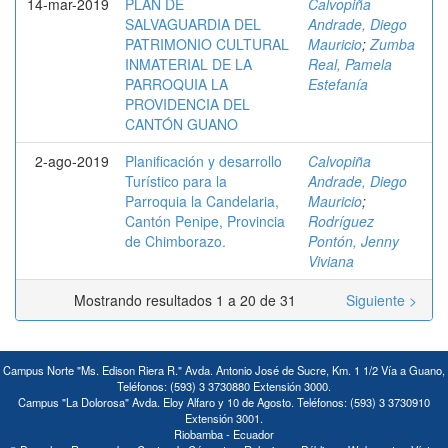
14-mar-2019
PLAN DE
Calvopiña
SALVAGUARDIA DEL
Andrade, Diego
PATRIMONIO CULTURAL
Mauricio
;
Zumba
INMATERIAL DE LA
Real, Pamela
PARROQUIA LA
Estefanía
PROVIDENCIA DEL
CANTÓN GUANO
2-ago-2019
Planificación y desarrollo
Calvopiña
Turístico para la
Andrade, Diego
Parroquia la Candelaria,
Mauricio
;
Cantón Penipe, Provincia
Rodríguez
de Chimborazo.
Pontón, Jenny
Viviana
Mostrando resultados 1 a 20 de 31
Siguiente >
Campus Norte "Ms. Edison Riera R." Avda. Antonio José de Sucre, Km. 1 1/2 Vía a Guano,
Teléfonos: (593) 3 3730880 Extensión 3000.
Campus "La Dolorosa" Avda. Eloy Alfaro y 10 de Agosto. Teléfonos: (593) 3 3730910
Extensión 3001.
Riobamba - Ecuador