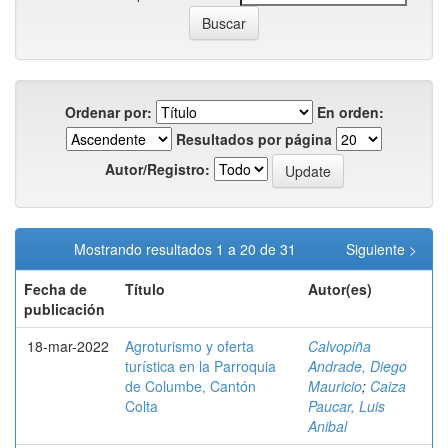
Ordenar por:
En orden:
Resultados por página
Autor/Registro:
Mostrando resultados 1 a 20 de 31
Siguiente >
Fecha de
Título
Autor(es)
publicación
18-mar-2022
Agroturismo y oferta
Calvopiña
turística en la Parroquia
Andrade, Diego
de Columbe, Cantón
Mauricio
;
Caiza
Colta
Paucar, Luis
Anibal