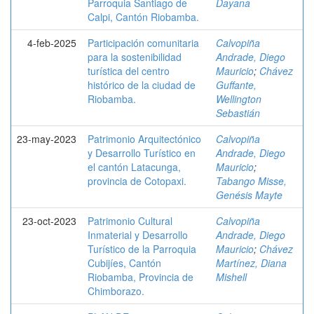
Parroquia Santiago de
Dayana
Calpi, Cantón Riobamba.
4-feb-2025
Participación comunitaria
Calvopiña
para la sostenibilidad
Andrade, Diego
turística del centro
Mauricio
;
Chávez
histórico de la ciudad de
Guffante,
Riobamba.
Wellington
Sebastián
23-may-2023
Patrimonio Arquitectónico
Calvopiña
y Desarrollo Turístico en
Andrade, Diego
el cantón Latacunga,
Mauricio
;
provincia de Cotopaxi.
Tabango Misse,
Genésis Mayte
23-oct-2023
Patrimonio Cultural
Calvopiña
Inmaterial y Desarrollo
Andrade, Diego
Turístico de la Parroquia
Mauricio
;
Chávez
Cubijíes, Cantón
Martínez, Diana
Riobamba, Provincia de
Mishell
Chimborazo.