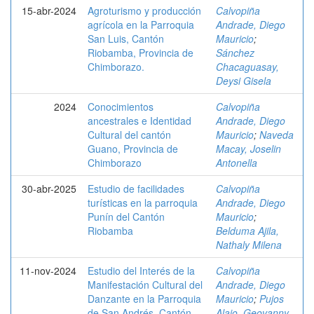
15-abr-2024
Agroturismo y producción
Calvopiña
agrícola en la Parroquia
Andrade, Diego
San Luis, Cantón
Mauricio
;
Riobamba, Provincia de
Sánchez
Chimborazo.
Chacaguasay,
Deysi Gisela
2024
Conocimientos
Calvopiña
ancestrales e Identidad
Andrade, Diego
Cultural del cantón
Mauricio
;
Naveda
Guano, Provincia de
Macay, Joselin
Chimborazo
Antonella
30-abr-2025
Estudio de facilidades
Calvopiña
turísticas en la parroquia
Andrade, Diego
Punín del Cantón
Mauricio
;
Riobamba
Belduma Ajila,
Nathaly Milena
11-nov-2024
Estudio del Interés de la
Calvopiña
Manifestación Cultural del
Andrade, Diego
Danzante en la Parroquia
Mauricio
;
Pujos
de San Andrés, Cantón
Alajo, Geovanny