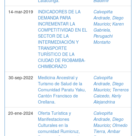
Latacunga.
Bladimir
14-mar-2019
INDICADORES DE LA
Calvopiña
DEMANDA PARA
Andrade, Diego
INCREMENTAR LA
Mauricio
;
Karen
COMPETITIVIDAD EN EL
Gabriela,
SECTOR DE LA
Perugachi
INTERMEDIACIÓN Y
Montaño
TRANSPORTE
TURÍSTICO DE LA
CIUDAD DE RIOBAMBA-
CHIMBORAZO
30-sep-2022
Medicina Ancestral y
Calvopiña
Turismo de Salud de la
Andrade, Diego
Comunidad Paratu Yaku,
Mauricio
;
Terreros
Cantón Francisco de
Caicedo, Kerly
Orellana.
Alejandrina
20-ene-2024
Oferta Turística y
Calvopiña
Manifestaciones
Andrade, Diego
Culturales en la
Mauricio
;
Olmedo
comunidad Rumicruz,
Tierra, Ambar