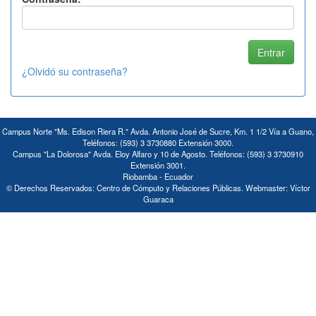
¿Olvidó su contraseña?
Campus Norte "Ms. Edison Riera R." Avda. Antonio José de Sucre, Km. 1 1/2 Vía a Guano,
Teléfonos: (593) 3 3730880 Extensión 3000.
Campus "La Dolorosa" Avda. Eloy Alfaro y 10 de Agosto. Teléfonos: (593) 3 3730910
Extensión 3001.
Riobamba - Ecuador
© Derechos Reservados: Centro de Cómputo y Relaciones Públicas. Webmaster: Víctor
Guaraca