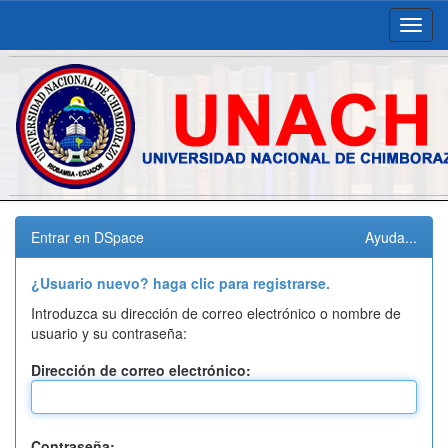
Skip
navigation
Entrar en DSpace
Ayuda...
¿Usuario nuevo? haga clic para registrarse.
Introduzca su dirección de correo electrónico o nombre de
usuario y su contraseña:
Dirección de correo electrónico:
Contraseña: