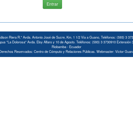
ison Riera R." Avda. Antonio José de Sucre, Km. 1 1/2 Vía a Guano, Teléfonos: (593) 3 37
us "La Dolorosa" Avda. Eloy Alfaro y 10 de Agosto. Teléfonos: (593) 3 3730910 Extensión 
Riobamba - Ecuador
Derechos Reservados: Centro de Cómputo y Relaciones Públicas. Webmaster: Víctor Guar