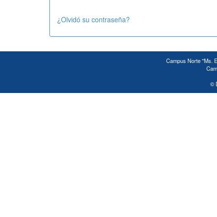
¿Olvidó su contraseña?
Campus Norte "Ms. Ed
Camp
© 