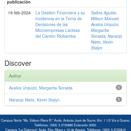
publicación
19-feb-2024
La Gestión Financiera y su
Saltos Aguilar,
Incidencia en la Toma de
Wilson Manuel
;
Decisiones de las
Avalos Urquizo,
Microempresas Lácteas
Margarita
del Cantón Riobamba
Soraida
;
Naranjo
Nieto, Kevin
Stalyn
Discover
Author
Avalos Urquizo, Margarita Soraida
1
Naranjo Nieto, Kevin Stalyn
1
Campus Norte "Ms. Edison Riera R." Avda. Antonio José de Sucre, Km. 1 1/2 Vía a Guano,
Teléfonos: (593) 3 3730880 Extensión 3000.
Campus "La Dolorosa" Avda. Eloy Alfaro y 10 de Agosto. Teléfonos: (593) 3 3730910