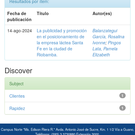
Resultados por ítem:
Fecha de
Título
Autor(es)
publicación
14-ago-2024
La publicidad y promoción
Balanzategui
en el posicionamiento de
García, Rosalina
la empresa láctea Santa
Ivonne
;
Pingos
Fe en la ciudad de
Lata, Pamela
Riobamba.
Elizabeth
Discover
Subject
Clientes
1
Rapidez
1
Campus Norte "Ms. Edison Riera R." Avda. Antonio José de Sucre, Km. 1 1/2 Vía a Guano,
Teléfonos: (593) 3 3730880 Extensión 3000.