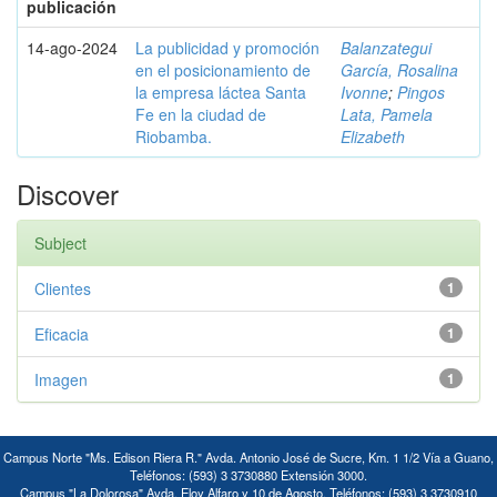
publicación
14-ago-2024
La publicidad y promoción
Balanzategui
en el posicionamiento de
García, Rosalina
la empresa láctea Santa
Ivonne
;
Pingos
Fe en la ciudad de
Lata, Pamela
Riobamba.
Elizabeth
Discover
Subject
Clientes
1
Eficacia
1
Imagen
1
Campus Norte "Ms. Edison Riera R." Avda. Antonio José de Sucre, Km. 1 1/2 Vía a Guano,
Teléfonos: (593) 3 3730880 Extensión 3000.
Campus "La Dolorosa" Avda. Eloy Alfaro y 10 de Agosto. Teléfonos: (593) 3 3730910