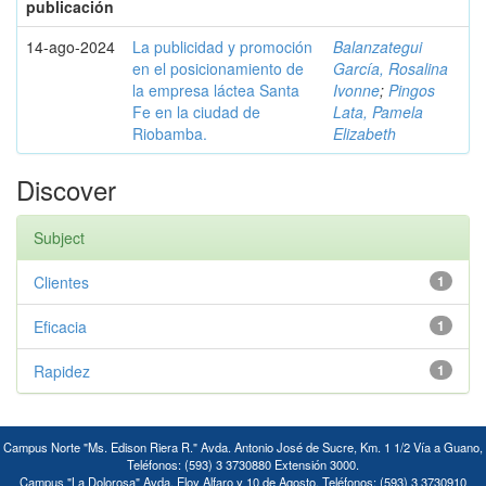
publicación
14-ago-2024
La publicidad y promoción
Balanzategui
en el posicionamiento de
García, Rosalina
la empresa láctea Santa
Ivonne
;
Pingos
Fe en la ciudad de
Lata, Pamela
Riobamba.
Elizabeth
Discover
Subject
Clientes
1
Eficacia
1
Rapidez
1
Campus Norte "Ms. Edison Riera R." Avda. Antonio José de Sucre, Km. 1 1/2 Vía a Guano,
Teléfonos: (593) 3 3730880 Extensión 3000.
Campus "La Dolorosa" Avda. Eloy Alfaro y 10 de Agosto. Teléfonos: (593) 3 3730910