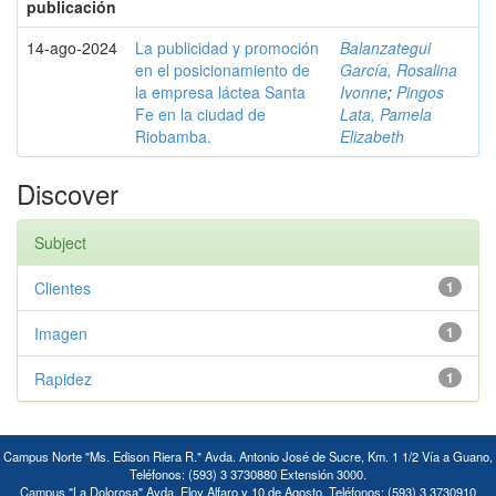
publicación
14-ago-2024
La publicidad y promoción
Balanzategui
en el posicionamiento de
García, Rosalina
la empresa láctea Santa
Ivonne
;
Pingos
Fe en la ciudad de
Lata, Pamela
Riobamba.
Elizabeth
Discover
Subject
Clientes
1
Imagen
1
Rapidez
1
Campus Norte "Ms. Edison Riera R." Avda. Antonio José de Sucre, Km. 1 1/2 Vía a Guano,
Teléfonos: (593) 3 3730880 Extensión 3000.
Campus "La Dolorosa" Avda. Eloy Alfaro y 10 de Agosto. Teléfonos: (593) 3 3730910