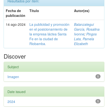
Resultados por ítem:
Fecha de
Título
Autor(es)
publicación
14-ago-2024
La publicidad y promoción
Balanzategui
en el posicionamiento de
García, Rosalina
la empresa láctea Santa
Ivonne
;
Pingos
Fe en la ciudad de
Lata, Pamela
Riobamba.
Elizabeth
Discover
Subject
Imagen
1
Date issued
2024
1