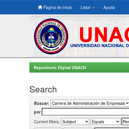
Página de inicio
Listar
Ayuda
Skip
navigation
Repositorio Digital UNACH
Search
Buscar:
por
Current filters: