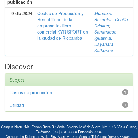
publicación
9-dic-2024
Costos de Producción y
Mendoza
Rentabilidad de la
Bazantes, Cecilia
empresa textilera
Cristina
;
comercial KYR SPORT en
Samaniego
la ciudad de Riobamba.
Iguasnia,
Dayanara
Katherine
Discover
Subject
Costos de producción
1
Utilidad
1
Campus Norte "Ms. Edison Riera R." Avda. Antonio José de Sucre, Km. 1 1/2 Vía a Guano,
Teléfonos: (593) 3 3730880 Extensión 3000.
Campus "La Dolorosa" Avda. Eloy Alfaro y 10 de Agosto. Teléfonos: (593) 3 3730910