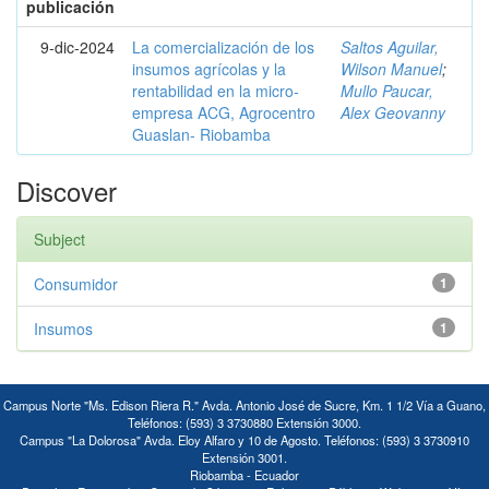
publicación
9-dic-2024
La comercialización de los
Saltos Aguilar,
insumos agrícolas y la
Wilson Manuel
;
rentabilidad en la micro-
Mullo Paucar,
empresa ACG, Agrocentro
Alex Geovanny
Guaslan- Riobamba
Discover
Subject
Consumidor
1
Insumos
1
Campus Norte "Ms. Edison Riera R." Avda. Antonio José de Sucre, Km. 1 1/2 Vía a Guano,
Teléfonos: (593) 3 3730880 Extensión 3000.
Campus "La Dolorosa" Avda. Eloy Alfaro y 10 de Agosto. Teléfonos: (593) 3 3730910
Extensión 3001.
Riobamba - Ecuador