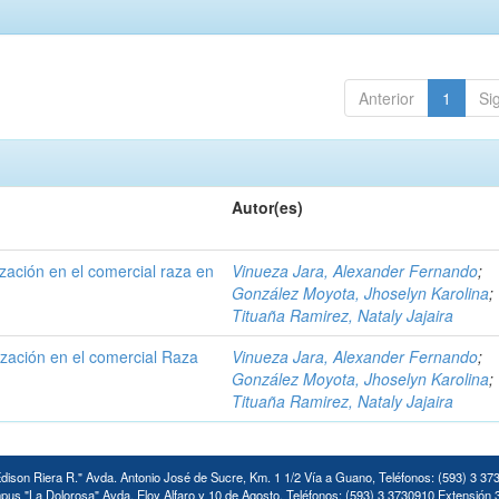
Anterior
1
Si
Autor(es)
ización en el comercial raza en
Vinueza Jara, Alexander Fernando
;
González Moyota, Jhoselyn Karolina
;
Tituaña Ramirez, Nataly Jajaira
ización en el comercial Raza
Vinueza Jara, Alexander Fernando
;
González Moyota, Jhoselyn Karolina
;
Tituaña Ramirez, Nataly Jajaira
ison Riera R." Avda. Antonio José de Sucre, Km. 1 1/2 Vía a Guano, Teléfonos: (593) 3 37
us "La Dolorosa" Avda. Eloy Alfaro y 10 de Agosto. Teléfonos: (593) 3 3730910 Extensión 