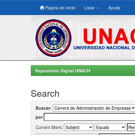
Página de inicio
Listar
Ayuda
Skip
navigation
Repositorio Digital UNACH
Search
Buscar:
por
Current filters: