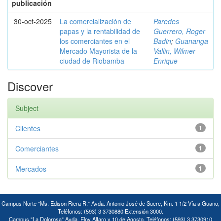
publicación
30-oct-2025
La comercialización de
Paredes
papas y la rentabilidad de
Guerrero, Roger
los comerciantes en el
Badin
;
Guananga
Mercado Mayorista de la
Vallin, Wilmer
ciudad de Riobamba
Enrique
Discover
Subject
Clientes
1
Comerciantes
1
Mercados
1
Campus Norte "Ms. Edison Riera R." Avda. Antonio José de Sucre, Km. 1 1/2 Vía a Guano,
Teléfonos: (593) 3 3730880 Extensión 3000.
Campus "La Dolorosa" Avda. Eloy Alfaro y 10 de Agosto. Teléfonos: (593) 3 3730910