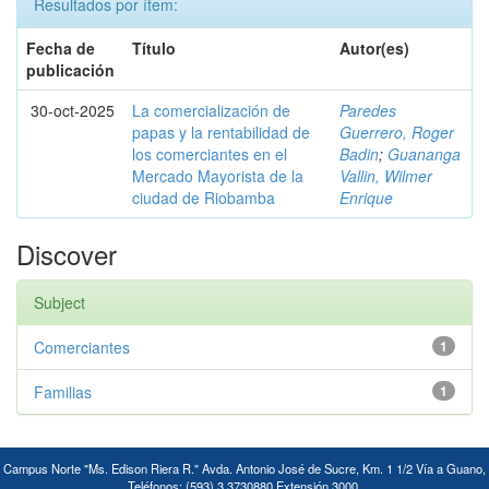
Resultados por ítem:
Fecha de
Título
Autor(es)
publicación
30-oct-2025
La comercialización de
Paredes
papas y la rentabilidad de
Guerrero, Roger
los comerciantes en el
Badin
;
Guananga
Mercado Mayorista de la
Vallin, Wilmer
ciudad de Riobamba
Enrique
Discover
Subject
Comerciantes
1
Familias
1
Campus Norte "Ms. Edison Riera R." Avda. Antonio José de Sucre, Km. 1 1/2 Vía a Guano,
Teléfonos: (593) 3 3730880 Extensión 3000.