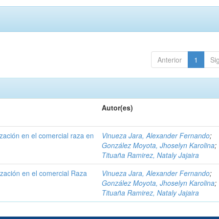
Anterior
1
Si
Autor(es)
ización en el comercial raza en
Vinueza Jara, Alexander Fernando
;
González Moyota, Jhoselyn Karolina
;
Tituaña Ramirez, Nataly Jajaira
ización en el comercial Raza
Vinueza Jara, Alexander Fernando
;
González Moyota, Jhoselyn Karolina
;
Tituaña Ramirez, Nataly Jajaira