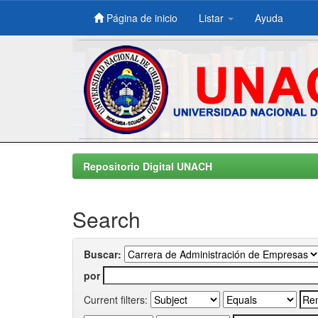
Página de inicio
Listar
Ayuda
Skip
navigation
Repositorio Digital UNACH
Search
Buscar:
por
Current filters: