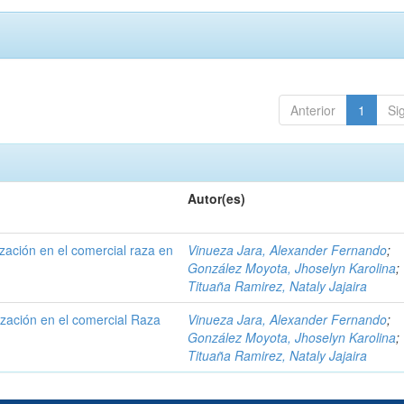
Anterior
1
Si
Autor(es)
ización en el comercial raza en
Vinueza Jara, Alexander Fernando
;
González Moyota, Jhoselyn Karolina
;
Tituaña Ramirez, Nataly Jajaira
ización en el comercial Raza
Vinueza Jara, Alexander Fernando
;
González Moyota, Jhoselyn Karolina
;
Tituaña Ramirez, Nataly Jajaira