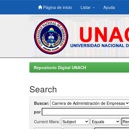
Página de inicio
Listar
Ayuda
Skip
navigation
Repositorio Digital UNACH
Search
Buscar:
por
Current filters: