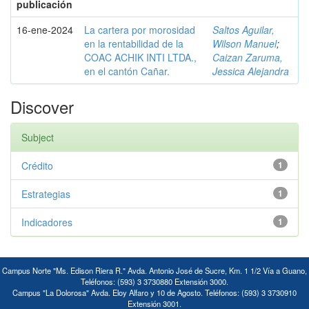
publicación
16-ene-2024
La cartera por morosidad
Saltos Aguilar,
en la rentabilidad de la
Wilson Manuel
;
COAC ACHIK INTI LTDA.,
Caizan Zaruma,
en el cantón Cañar.
Jessica Alejandra
Discover
Subject
Crédito
1
Estrategias
1
Indicadores
1
Campus Norte "Ms. Edison Riera R." Avda. Antonio José de Sucre, Km. 1 1/2 Vía a Guano,
Teléfonos: (593) 3 3730880 Extensión 3000.
Campus "La Dolorosa" Avda. Eloy Alfaro y 10 de Agosto. Teléfonos: (593) 3 3730910
Extensión 3001.