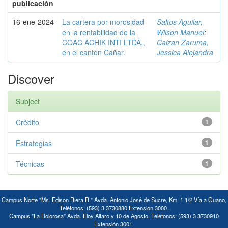
publicación
16-ene-2024
La cartera por morosidad
Saltos Aguilar,
en la rentabilidad de la
Wilson Manuel
;
COAC ACHIK INTI LTDA.,
Caizan Zaruma,
en el cantón Cañar.
Jessica Alejandra
Discover
Subject
Crédito
1
Estrategias
1
Técnicas
1
Campus Norte "Ms. Edison Riera R." Avda. Antonio José de Sucre, Km. 1 1/2 Vía a Guano,
Teléfonos: (593) 3 3730880 Extensión 3000.
Campus "La Dolorosa" Avda. Eloy Alfaro y 10 de Agosto. Teléfonos: (593) 3 3730910
Extensión 3001.