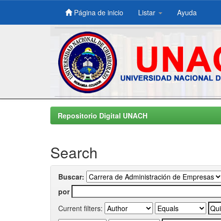
Página de inicio
Listar
Ayuda
Skip
navigation
Repositorio Digital UNACH
Search
Buscar:
por
Current filters: