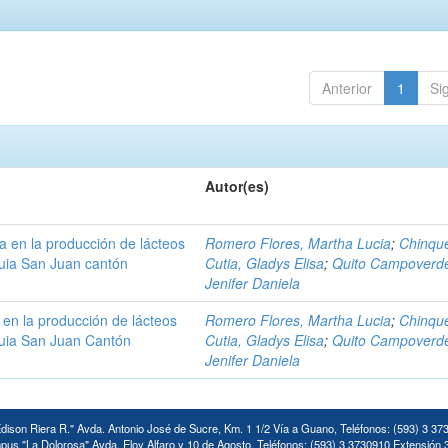
Anterior
1
Si
Autor(es)
a en la producción de lácteos
Romero Flores, Martha Lucia
;
Chinqu
uia San Juan cantón
Cutia, Gladys Elisa
;
Quito Campoverd
Jenifer Daniela
en la producción de lácteos
Romero Flores, Martha Lucia
;
Chinqu
uia San Juan Cantón
Cutia, Gladys Elisa
;
Quito Campoverd
Jenifer Daniela
ison Riera R." Avda. Antonio José de Sucre, Km. 1 1/2 Vía a Guano, Teléfonos: (593) 3 37
us "La Dolorosa" Avda. Eloy Alfaro y 10 de Agosto. Teléfonos: (593) 3 3730910 Extensión 