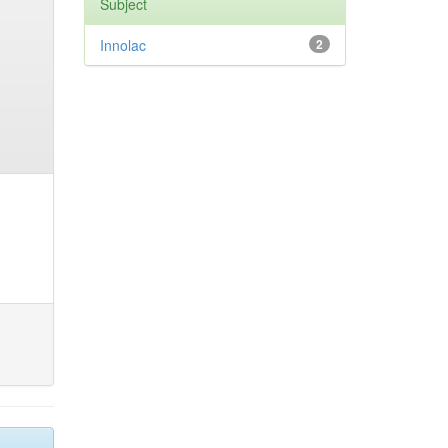
Subject
Innolac
2