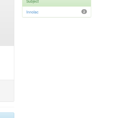
Subject
Innolac
2