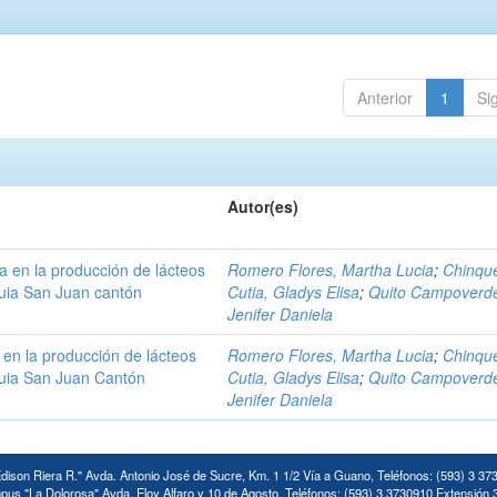
Anterior
1
Si
Autor(es)
a en la producción de lácteos
Romero Flores, Martha Lucia
;
Chinqu
uia San Juan cantón
Cutia, Gladys Elisa
;
Quito Campoverd
Jenifer Daniela
en la producción de lácteos
Romero Flores, Martha Lucia
;
Chinqu
uia San Juan Cantón
Cutia, Gladys Elisa
;
Quito Campoverd
Jenifer Daniela
ison Riera R." Avda. Antonio José de Sucre, Km. 1 1/2 Vía a Guano, Teléfonos: (593) 3 37
us "La Dolorosa" Avda. Eloy Alfaro y 10 de Agosto. Teléfonos: (593) 3 3730910 Extensión 