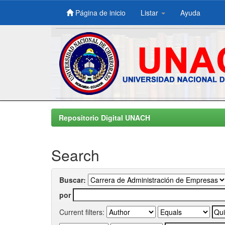
Página de inicio
Listar
Ayuda
Skip
navigation
Repositorio Digital UNACH
Search
Buscar:
por
Current filters: