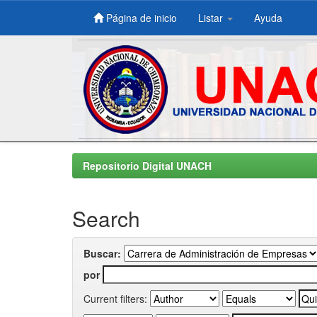
Página de inicio
Listar
Ayuda
Skip
navigation
Repositorio Digital UNACH
Search
Buscar:
por
Current filters: