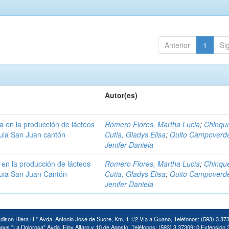
Anterior
1
Si
Autor(es)
a en la producción de lácteos
Romero Flores, Martha Lucia
;
Chinqu
uia San Juan cantón
Cutia, Gladys Elisa
;
Quito Campoverd
Jenifer Daniela
en la producción de lácteos
Romero Flores, Martha Lucia
;
Chinqu
uia San Juan Cantón
Cutia, Gladys Elisa
;
Quito Campoverd
Jenifer Daniela
ison Riera R." Avda. Antonio José de Sucre, Km. 1 1/2 Vía a Guano, Teléfonos: (593) 3 37
us "La Dolorosa" Avda. Eloy Alfaro y 10 de Agosto. Teléfonos: (593) 3 3730910 Extensión 